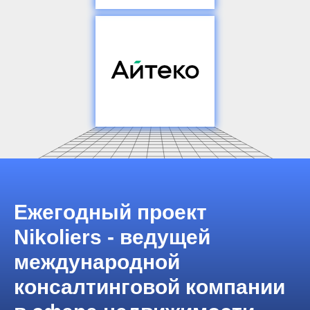
Партнер мероприятия
Работаем в сфере
строительства ИТ
и инженерной
инфраструктуры, консалтинга
и разработки, комплексной
безопасности, аутсорсинга
и развития стартапов
www.i-teco.ru
Ежегодный проект
Nikoliers - ведущей
международной
консалтинговой компании