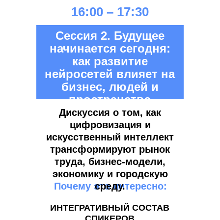
16:00 – 17:30
Сессия 2. Будущее
начинается сегодня:
как развитие
нейросетей влияет на
бизнеc, людей и
пространство
Дискуссия о том, как
цифровизация и
искусственный интеллект
трансформируют рынок
труда, бизнес-модели,
экономику и городскую
Почему это интересно:
среду.
ИНТЕГРАТИВНЫЙ СОСТАВ
СПИКЕРОВ