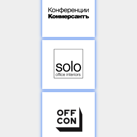
партнер
Цифровая площадка для
дискуссий на самые
актуальные темы
kommersant.ru
Партнер сессии
Solo Office Interiors —
поставщик и
производитель офисной
мебели
solo.ru
Партнер сессии
Функциональное
пространство всегда
красиво. Создав его, мы
просто добавляем все
необходимое.
offcon.ru